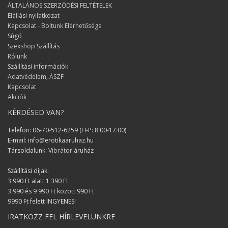
ÁLTALÁNOS SZERZŐDÉSI FELTÉTELEK
Elállási nyilatkozat
Erzsi és János
Kapcsolat - Boltunk Elérhetősége
Minden rendben volt, köszönöm a
Súgó
pontos szállítást!
Szexshop Szállítás
Rólunk
Zsolt
Szállítási információk
Adatvédelem, ÁSZF
Sok sikert kivánok a munkátokhoz,
Kapcsolat
kiválló a szolgáltatásosotk és a
Akciók
termékek fantasztikusak!
KÉRDÉSED VAN?
Györgyi
Telefon: 06-70-512-6259 (H-P: 8:00-17:00)
Nagyon segítőkész az
E-mail: info@erotikaaruhaz.hu
ügyfélszolgálatotok!
Társoldalunk:
Vibrátor
áruház
Alex
Szállítási díjak:
Kellemes születésnapot szereztetek
3 990 Ft alatt 1 390 Ft
nekünk :) Örülünk hogy síkosítót is
3 990 és 9 990 Ft között 990 Ft
rendeltünk végül pluszba :)
9990 Ft felett INGYENES!
IRATKOZZ FEL HÍRLEVELÜNKRE
Iza és József