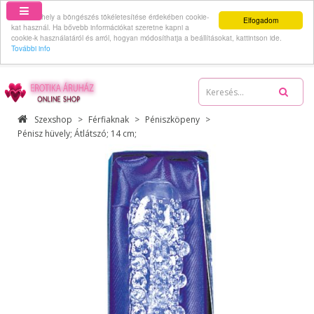
Ez a webhely a böngészés tökéletesítése érdekében cookie-
Elfogadom
kat használ. Ha bővebb információkat szeretne kapni a
cookie-k használatáról és arról, hogyan módosíthatja a beállításokat, kattintson ide.
További info
06-70-512-62-59
Szexshop
Férfiaknak
Péniszköpeny
Pénisz hüvely; Átlátszó; 14 cm;