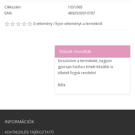
Cikkszám:
1031665
EAN:
4892503010787
0 vélemény
/
Írjon véleményt a termékről
Rólunk mondták
Köszönöm a termékekt, nagyon
gyorsan házhoz értek! Később is
tőletek fogok rendelni!
Béla
Nagyon elégedett voltam a
rendeléssel, egy nap alatt megérkezett
a csomag!
Izabell
INFORMÁCIÓK
Nagyon nagy örömöt szereztetek
ADATKEZELÉSI TÁJÉKOZTATÓ
nekünk ;) Köszönjük :)