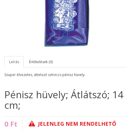
Leírás
Értékelések (0)
Szuper élvezetes, áttetsző sztreccs pénisz hüvely.
Pénisz hüvely; Átlátszó; 14
cm;
0 Ft
JELENLEG NEM RENDELHETŐ