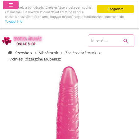
Ez a webhely a böngészés tökéletesítése érdekében cookie-
Elfogadom
kat használ. Ha bővebb információkat szeretne kapni a
cookie-k használatáról és arról, hogyan módosíthatja a beállításokat, kattintson ide.
További info
06-70-512-62-59
Szexshop
Vibrátorok
Zselés vibrátorok
17cm-es Rózsaszínű Műpénisz