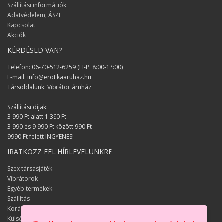
Zsolt
Szállítási információk
Adatvédelem, ÁSZF
Sok sikert kivánok a munkátokhoz,
Kapcsolat
kiválló a szolgáltatásosotk és a
Akciók
termékek fantasztikusak!
KÉRDÉSED VAN?
Györgyi
Telefon: 06-70-512-6259 (H-P: 8:00-17:00)
Nagyon segítőkész az
E-mail: info@erotikaaruhaz.hu
ügyfélszolgálatotok!
Társoldalunk:
Vibrátor
áruház
Alex
Szállítási díjak:
Kellemes születésnapot szereztetek
3 990 Ft alatt 1 390 Ft
nekünk :) Örülünk hogy síkosítót is
3 990 és 9 990 Ft között 990 Ft
rendeltünk végül pluszba :)
9990 Ft felett INGYENES!
IRATKOZZ FEL HÍRLEVELÜNKRE
Iza és József
Szex társasjáték
A termék kínálat fantasztikus és jól
Vibrátorok
összeszedett!
Egyéb termékek
Szállítás
János
Korábbi keresések
Nagyon elégedettek vagyunk a rendelt
Külső keresések