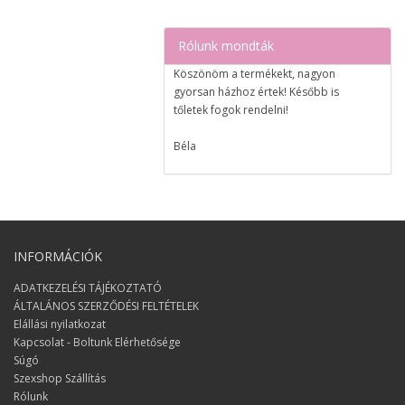
Rólunk mondták
Köszönöm a termékekt, nagyon
gyorsan házhoz értek! Később is
tőletek fogok rendelni!
Béla
Nagyon elégedett voltam a
rendeléssel, egy nap alatt megérkezett
a csomag!
Izabell
INFORMÁCIÓK
Nagyon nagy örömöt szereztetek
ADATKEZELÉSI TÁJÉKOZTATÓ
nekünk ;) Köszönjük :)
ÁLTALÁNOS SZERZŐDÉSI FELTÉTELEK
Elállási nyilatkozat
Erzsi és János
Kapcsolat - Boltunk Elérhetősége
Minden rendben volt, köszönöm a
Súgó
pontos szállítást!
Szexshop Szállítás
Rólunk