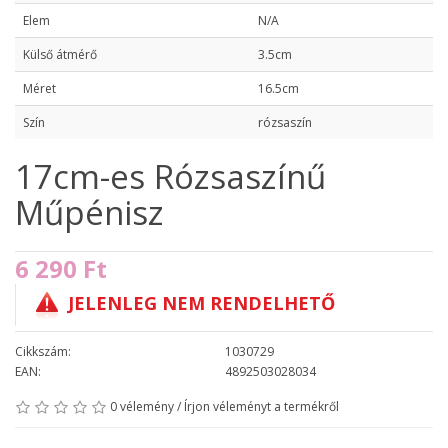
Elem
N/A
Külső átmérő
3.5cm
Méret
16.5cm
Szín
rózsaszín
17cm-es Rózsaszínű
Műpénisz
6 290 Ft
JELENLEG NEM RENDELHETŐ
Cikkszám:
1030729
EAN:
4892503028034
0 vélemény
/
Írjon véleményt a termékről