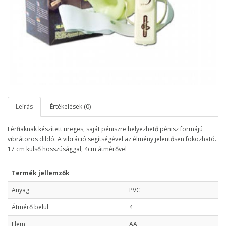
Leírás
Értékelések (0)
Férfiaknak készített üreges, saját péniszre helyezhető pénisz formájú
vibrátoros dildó. A vibráció segítségével az élmény jelentősen fokozható.
17 cm külső hosszúsággal, 4cm átmérővel
Termék jellemzők
Anyag
PVC
Átmérő belül
4
Elem
AA