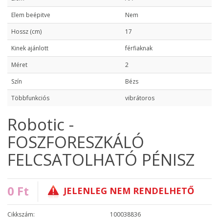
Elem beépitve
Nem
Hossz (cm)
17
Kinek ajánlott
férfiaknak
Méret
2
Szín
Bézs
Többfunkciós
vibrátoros
Robotic -
FOSZFORESZKÁLÓ
FELCSATOLHATÓ PÉNISZ
0 Ft
JELENLEG NEM RENDELHETŐ
Cikkszám:
100038836