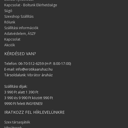
Erzsi és János
Kapcsolat - Boltunk Elérhetősége
Minden rendben volt, köszönöm a
Súgó
pontos szállítást!
Szexshop Szállítás
Rólunk
Zsolt
Szállítási információk
Adatvédelem, ÁSZF
Sok sikert kivánok a munkátokhoz,
Kapcsolat
kiválló a szolgáltatásosotk és a
Akciók
termékek fantasztikusak!
KÉRDÉSED VAN?
Györgyi
Telefon: 06-70-512-6259 (H-P: 8:00-17:00)
Nagyon segítőkész az
E-mail: info@erotikaaruhaz.hu
ügyfélszolgálatotok!
Társoldalunk:
Vibrátor
áruház
Alex
Szállítási díjak:
Kellemes születésnapot szereztetek
3 990 Ft alatt 1 390 Ft
nekünk :) Örülünk hogy síkosítót is
3 990 és 9 990 Ft között 990 Ft
rendeltünk végül pluszba :)
9990 Ft felett INGYENES!
IRATKOZZ FEL HÍRLEVELÜNKRE
Iza és József
Szex társasjáték
A termék kínálat fantasztikus és jól
Vibrátorok