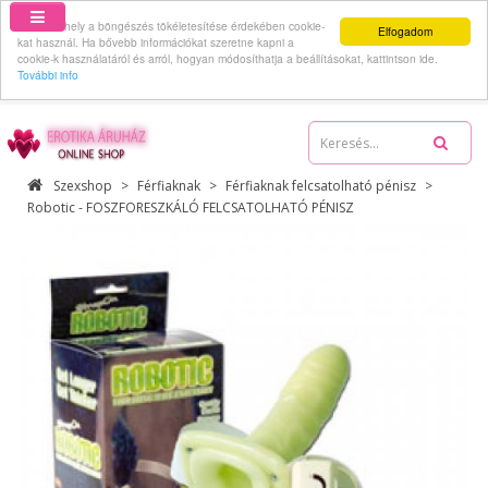
Ez a webhely a böngészés tökéletesítése érdekében cookie-
Elfogadom
kat használ. Ha bővebb információkat szeretne kapni a
cookie-k használatáról és arról, hogyan módosíthatja a beállításokat, kattintson ide.
További info
06-70-512-62-59
Szexshop
Férfiaknak
Férfiaknak felcsatolható pénisz
Robotic - FOSZFORESZKÁLÓ FELCSATOLHATÓ PÉNISZ