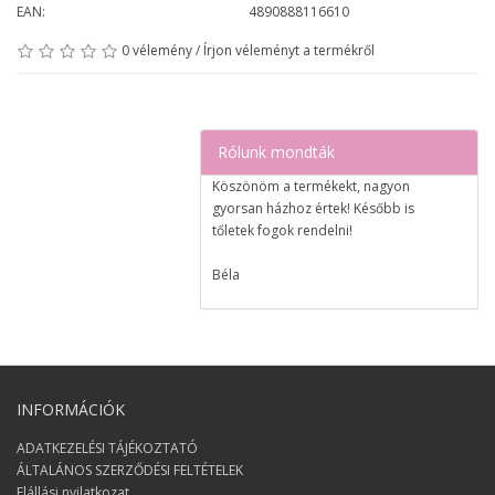
EAN:
4890888116610
0 vélemény
/
Írjon véleményt a termékről
Rólunk mondták
Köszönöm a termékekt, nagyon
gyorsan házhoz értek! Később is
tőletek fogok rendelni!
Béla
Nagyon elégedett voltam a
rendeléssel, egy nap alatt megérkezett
a csomag!
Izabell
INFORMÁCIÓK
Nagyon nagy örömöt szereztetek
ADATKEZELÉSI TÁJÉKOZTATÓ
nekünk ;) Köszönjük :)
ÁLTALÁNOS SZERZŐDÉSI FELTÉTELEK
Elállási nyilatkozat