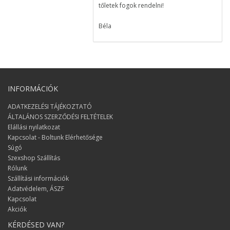
tőletek fogok rendelni!
Béla
Nagyon elégedett voltam a
rendeléssel, egy nap alatt megérkezett
a csomag!
Izabell
INFORMÁCIÓK
Nagyon nagy örömöt szereztetek
ADATKEZELÉSI TÁJÉKOZTATÓ
nekünk ;) Köszönjük :)
ÁLTALÁNOS SZERZŐDÉSI FELTÉTELEK
Elállási nyilatkozat
Erzsi és János
Kapcsolat - Boltunk Elérhetősége
Minden rendben volt, köszönöm a
Súgó
pontos szállítást!
Szexshop Szállítás
Rólunk
Zsolt
Szállítási információk
Adatvédelem, ÁSZF
Sok sikert kivánok a munkátokhoz,
Kapcsolat
kiválló a szolgáltatásosotk és a
Akciók
termékek fantasztikusak!
KÉRDÉSED VAN?