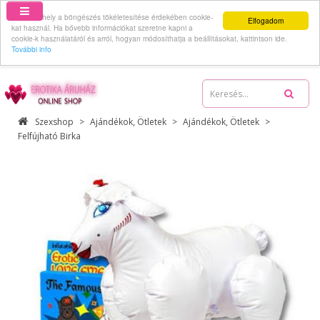
Ez a webhely a böngészés tökéletesítése érdekében cookie-
Elfogadom
kat használ. Ha bővebb információkat szeretne kapni a
cookie-k használatáról és arról, hogyan módosíthatja a beállításokat, kattintson ide.
További info
06-70-512-62-59
Szexshop
Ajándékok, Ötletek
Ajándékok, Ötletek
Felfújható Birka