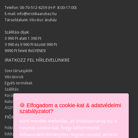
Györgyi
Telefon: 06-70-512-6259 (H-P: 8:00-17:00)
Nagyon segítőkész az
E-mail: info@erotikaaruhaz.hu
ügyfélszolgálatotok!
Társoldalunk:
Vibrátor
áruház
Alex
Szállítási díjak:
Kellemes születésnapot szereztetek
3 990 Ft alatt 1 390 Ft
nekünk :) Örülünk hogy síkosítót is
3 990 és 9 990 Ft között 990 Ft
rendeltünk végül pluszba :)
9990 Ft felett INGYENES!
IRATKOZZ FEL HÍRLEVELÜNKRE
Iza és József
Szex társasjáték
A termék kínálat fantasztikus és jól
Vibrátorok
összeszedett!
Egyéb termékek
Szállítás
János
Korábbi keresések
Nagyon elégedettek vagyunk a rendelt
Külső keresések
🍪 Elfogadom a cookie-kat & adatvédelmi
termékekkel, szuper játékszerek :)
ÁSZF
szabályzatot?
FIÓKOM
Zsolt és Mariann
Mint minden weboldal, az ErotikaAruhaz.hu is
használ cookie-kat, hogy kellemesebb
Rendszeres vásárlótok leszek később
Fiókom
is :)
Eddigi megrendeléseim
felhasználói élményben legyen részed, amikor