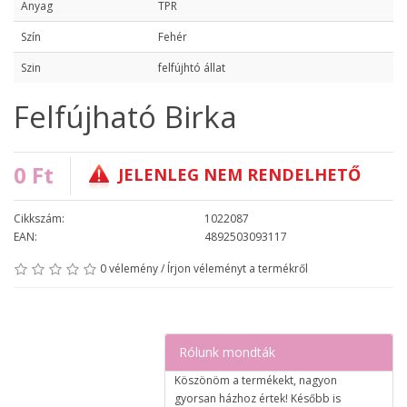
Anyag
TPR
Szín
Fehér
Szin
felfújhtó állat
Felfújható Birka
0 Ft
JELENLEG NEM RENDELHETŐ
Cikkszám:
1022087
EAN:
4892503093117
0 vélemény
/
Írjon véleményt a termékről
Rólunk mondták
Köszönöm a termékekt, nagyon
gyorsan házhoz értek! Később is