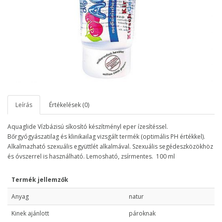
Leírás
Értékelések (0)
Aquaglide Vízbázisú síkosító készítményl eper ízesítéssel.
Bőrgyógyászatilag és klinikailag vizsgált termék (optimális PH értékkel).
Alkalmazható szexuális együttlét alkalmával. Szexuális segédeszközökhöz
és óvszerrel is használható. Lemosható, zsírmentes. 100 ml
Termék jellemzők
Anyag
natur
Kinek ajánlott
pároknak