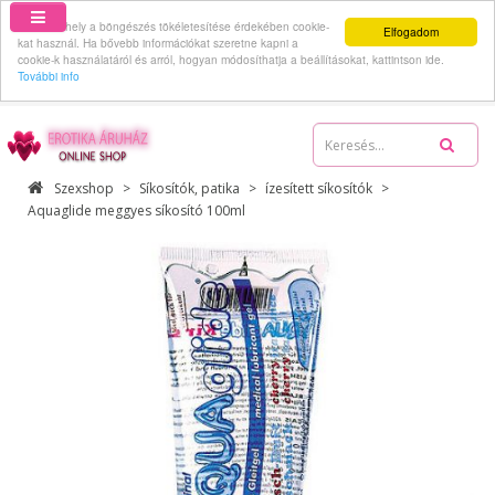
Ez a webhely a böngészés tökéletesítése érdekében cookie-
Elfogadom
kat használ. Ha bővebb információkat szeretne kapni a
cookie-k használatáról és arról, hogyan módosíthatja a beállításokat, kattintson ide.
További info
06-70-512-62-59
Szexshop
Síkosítók, patika
ízesített síkosítók
Aquaglide meggyes síkosító 100ml