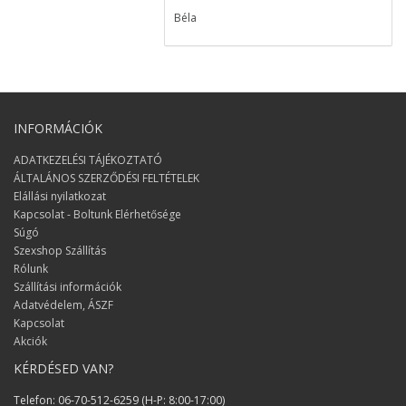
Béla
Nagyon elégedett voltam a
rendeléssel, egy nap alatt megérkezett
a csomag!
Izabell
INFORMÁCIÓK
Nagyon nagy örömöt szereztetek
ADATKEZELÉSI TÁJÉKOZTATÓ
nekünk ;) Köszönjük :)
ÁLTALÁNOS SZERZŐDÉSI FELTÉTELEK
Elállási nyilatkozat
Erzsi és János
Kapcsolat - Boltunk Elérhetősége
Minden rendben volt, köszönöm a
Súgó
pontos szállítást!
Szexshop Szállítás
Rólunk
Zsolt
Szállítási információk
Adatvédelem, ÁSZF
Sok sikert kivánok a munkátokhoz,
Kapcsolat
kiválló a szolgáltatásosotk és a
Akciók
termékek fantasztikusak!
KÉRDÉSED VAN?
Györgyi
Telefon: 06-70-512-6259 (H-P: 8:00-17:00)