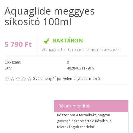
Aquaglide meggyes
síkosító 100ml
RAKTÁRON
5 790 Ft
VÁRHATÓ SZÁLLÍTÁS HA MOST RENDELED:2026-08-11
Cikkszám:
0
EAN:
4028403117916
0 vélemény
/
Írjon véleményt a termékről
Rólunk mondták
Köszönöm a termékekt, nagyon
gyorsan házhoz értek! Később is
tőletek fogok rendelni!