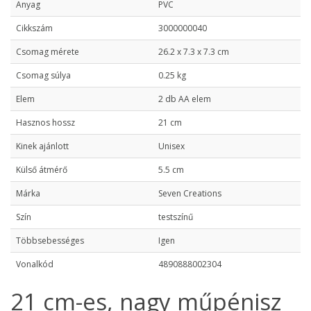
Anyag
PVC
Cikkszám
3000000040
Csomag mérete
26.2 x 7.3 x 7.3 cm
Csomag súlya
0.25 kg
Elem
2 db AA elem
Hasznos hossz
21 cm
Kinek ajánlott
Unisex
Külső átmérő
5.5 cm
Márka
Seven Creations
Szín
testszínű
Többsebességes
Igen
Vonalkód
4890888002304
21 cm-es, nagy műpénisz