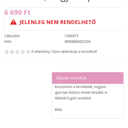
6 690 Ft
JELENLEG NEM RENDELHETŐ
Cikkszám:
1006973
EAN:
4890888002304
0 vélemény
/
Írjon véleményt a termékről
Rólunk mondták
Köszönöm a termékekt, nagyon
gyorsan házhoz értek! Később is
tőletek fogok rendelni!
Béla
Nagyon elégedett voltam a
rendeléssel, egy nap alatt megérkezett