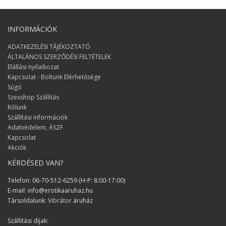
a csomag!
Izabell
INFORMÁCIÓK
Nagyon nagy örömöt szereztetek
ADATKEZELÉSI TÁJÉKOZTATÓ
nekünk ;) Köszönjük :)
ÁLTALÁNOS SZERZŐDÉSI FELTÉTELEK
Elállási nyilatkozat
Erzsi és János
Kapcsolat - Boltunk Elérhetősége
Minden rendben volt, köszönöm a
Súgó
pontos szállítást!
Szexshop Szállítás
Rólunk
Zsolt
Szállítási információk
Adatvédelem, ÁSZF
Sok sikert kivánok a munkátokhoz,
Kapcsolat
kiválló a szolgáltatásosotk és a
Akciók
termékek fantasztikusak!
KÉRDÉSED VAN?
Györgyi
Telefon: 06-70-512-6259 (H-P: 8:00-17:00)
Nagyon segítőkész az
E-mail: info@erotikaaruhaz.hu
ügyfélszolgálatotok!
Társoldalunk:
Vibrátor
áruház
Alex
Szállítási díjak: