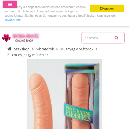
Ez a webhely a böngészés tökéletesítése érdekében cookie-
Elfogadom
kat használ. Ha bővebb információkat szeretne kapni a
cookie-k használatáról és arról, hogyan módosíthatja a beállításokat, kattintson ide.
További info
06-70-512-62-59
Szexshop
Vibrátorok
Műanyag vibrátorok
21 cm-es, nagy műpénisz