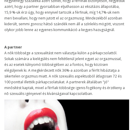
negyvenegy százaléka azért színlel, hogy a férfinak bizonyítson, negyedük
azért, hogy a partner gyorsabban eljuthasson az eksztázis állapotába,
15,9 %-uk érzi úgy, hogy ennyivel tartozik a férfinak, míg 14,7%-uk nem
meri bevallani, hogy nem jutott el az orgazmusig. Mindezekbõl azonban
kiderült, semmi gonosz hátsó szándék nem áll a színlelés mögött, viszont
olykor jobb lenne az egyenes kommunikáció a kegyes hazugságnál.
A partner
A nõk többsége a szexualitást nem választja külön a párkapcsolattól.
Sokak számára a kielégülés nem feltétlenül jelent egyet az orgazmussal,
és az esetek túlnyomó többségében az a fontos, hogy közösen
elégüljenek ki. A megkérdezett nõk 36%-a azonban a férfit hibáztatja a
sikertelen orgazmus miatt. A nõk szexuális aspektusból átlagosan 72 és
100 ponttal illették párkapcsolatukat. A partnerek általában "jó"
minõsítést kaptak, mivel a férfiak többsége igenis fogékony és érzékeny a
nõ szexuális igényeivel és kívánságaival kapcsolatban.