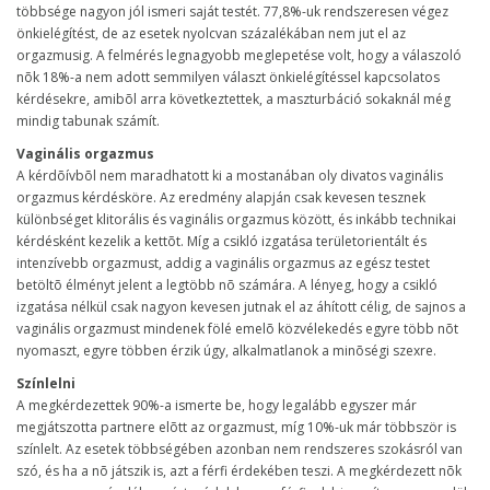
többsége nagyon jól ismeri saját testét. 77,8%-uk rendszeresen végez
önkielégítést, de az esetek nyolcvan százalékában nem jut el az
orgazmusig. A felmérés legnagyobb meglepetése volt, hogy a válaszoló
nõk 18%-a nem adott semmilyen választ önkielégítéssel kapcsolatos
kérdésekre, amibõl arra következtettek, a maszturbáció sokaknál még
mindig tabunak számít.
Vaginális orgazmus
A kérdõívbõl nem maradhatott ki a mostanában oly divatos vaginális
orgazmus kérdésköre. Az eredmény alapján csak kevesen tesznek
különbséget klitorális és vaginális orgazmus között, és inkább technikai
kérdésként kezelik a kettõt. Míg a csikló izgatása területorientált és
intenzívebb orgazmust, addig a vaginális orgazmus az egész testet
betöltõ élményt jelent a legtöbb nõ számára. A lényeg, hogy a csikló
izgatása nélkül csak nagyon kevesen jutnak el az áhított célig, de sajnos a
vaginális orgazmust mindenek fölé emelõ közvélekedés egyre több nõt
nyomaszt, egyre többen érzik úgy, alkalmatlanok a minõségi szexre.
Színlelni
A megkérdezettek 90%-a ismerte be, hogy legalább egyszer már
megjátszotta partnere elõtt az orgazmust, míg 10%-uk már többször is
színlelt. Az esetek többségében azonban nem rendszeres szokásról van
szó, és ha a nõ játszik is, azt a férfi érdekében teszi. A megkérdezett nõk