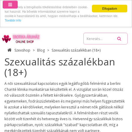
Ez a webhely a böngészés tökéletesítése érdekében cookie-
Elfogadom
kat használ. Ha bővebb információkat szeretne kapni a
cookie-k használatáról és arról, hogyan módosíthatja a beállításokat, kattintson ide.
További info
06-70-512-62-59
Szexshop
Blog
Szexualitás százalékban (18+)
Szexualitás százalékban
(18+)
A nõi szexualitással kapcsolatos egyik legátfogóbb felmérést a berlini
Charité klinika munkatársai készítették el. A vizsgálat során közel ötszáz
nõ válaszolt õszintén a feltett kérdésekre. Gyógyszertárakban,
egyetemeken, fodrászüzletekben és megannyi más helyen függesztették
ki azokat a kérdõíveket, melyeken keresztül a német nõk gátlások nélkül
nyilatkozhattak szexuális tapasztalatikról. A felmérésben részt vevõk
között volt tizenhét és hetvenegy éves is. Hetvennégy százalékuk biztos
párkapcsolatban, nyolc százalékuk "szabad" kapcsolatban élt, míg a
megkérdezettek tizenhét százalékának nem volt partnere.