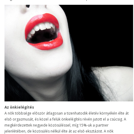
Az önkielégítés
A nõk többsége elõször átlagosan a tizenhatodik életév környékén élte át
elsõ orgazmusát, és közel a felük önkielégítés révén jutott el a csúcsig. A
megkérdezettek negyede közösüléssel, míg 15%-uk a partner
jelenlétében, de közösülés nélkül élte át az elsõ eksztázist. A nõk