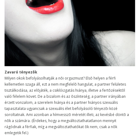
Zavaró tényezõk
Milyen okok befolyásolhatják a nõi orgazmust? Elsõ helyen a férfi
kellemetlen szaga áll, ezt a nem megfelelõ hangulat, a partner felületes
tisztálkodása, az elõjáték, a csiklóizgatás hiánya, illetve a fertõzésektõl
való félelem követ. De a bizalom és az õszínteség, a partner irányában
érzett vonzalom, a szerelem hiánya és a partner hiányos szexuális
tapasztalata ugyancsak a szexuális élet befolyásoló tényezõi közé
soroltatnak. Ami azonban a hímvesszõ méretét illeti, az kevésbé döntõ a
nõk a számára. (Érdekes, hogy a megváltoztathatatlanon mennyit
rágódnak a férfiak, míg a megváltoztathatókat õk nem, csak a nõk
emlegetik fel.)