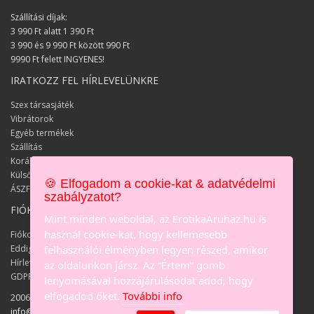
Szállítási díjak:
3 990 Ft alatt 1 390 Ft
3 990 és 9 990 Ft között 990 Ft
9990 Ft felett INGYENES!
IRATKOZZ FEL HÍRLEVELÜNKRE
Szex társasjáték
Vibrátorok
Egyéb termékek
Szállítás
Korábbi keresések
Külső keresések
🍪 Elfogadom a cookie-kat & adatvédelmi
ÁSZF
szabályzatot?
FIÓKOM
Mint minden weboldal, az ErotikaAruhaz.hu is
használ cookie-kat, hogy kellemesebb
Fiókom
Eddigi megrendeléseim
felhasználói élményben legyen részed, amikor
Hírlevél
az oldalunkon jársz. Az “Értem” gomb
GDPR személyes adat igénylés
lenyomásával hozzájárulásodat adod, hogy
elfogadod őket.
További info
2006-2021 Erotika Aruház - Online
szexshop
© Minden jog fenntartva
info@erotikaaruhaz.hu