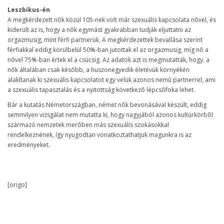
Leszbikus-én
A megkérdezett nõk közül 105-nek volt már szexuális kapcsolata nõvel, és
kiderült az is, hogy a nõk egymást gyakrabban tudják eljuttatni az
orgazmusig, mint férfi partnerük. A megkérdezettek bevallása szerint
férfiakkal eddig körülbelül 50%-ban jutottak el az orgazmusig, míg nõ a
nõvel 75%-ban értek el a csúcsig. Az adatok azt is megmutatták, hogy, a
nõk általában csak késõbb, a huszonegyedik életévük környékén
alakítanak ki szexuális kapcsolatot egy velük azonos nemû partnerrel, ami
a szexuális tapasztalás és a nyitottság következõ lépcsõfoka lehet.
Bár a kutatás Németországban, német nõk bevonásával készült, eddig
semmilyen vizsgálat nem mutatta ki, hogy nagyjából azonos kultúrkörbõl
származó nemzetek merõben más szexuális szokásokkal
rendelkeznének, így nyugodtan vonatkoztathatjuk magunkra is az
eredményeket.
[origo]