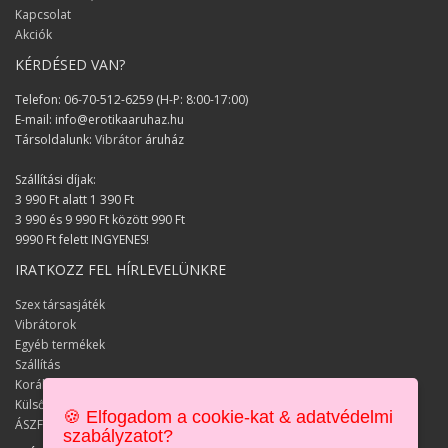
Kapcsolat
Akciók
KÉRDÉSED VAN?
Telefon: 06-70-512-6259 (H-P: 8:00-17:00)
E-mail: info@erotikaaruhaz.hu
Társoldalunk:
Vibrátor
áruház
Szállítási díjak:
3 990 Ft alatt 1 390 Ft
3 990 és 9 990 Ft között 990 Ft
9990 Ft felett INGYENES!
IRATKOZZ FEL HÍRLEVELÜNKRE
Szex társasjáték
Vibrátorok
Egyéb termékek
Szállítás
Korábbi keresések
Külső keresések
🍪 Elfogadom a cookie-kat & adatvédelmi
ÁSZF
szabályzatot?