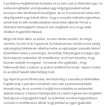
A probléma meglehetõsen komplex, és ez nem csak az Államokra igaz. Az
emberek legfeljebb urológusukkal vagy nõgyógyászukkal tudnak
bizonyos intim kérdésekrõl beszélgetni, de az orvosok közül sokan nem
elég képzettek vagy bátrak ahhoz, hogy a szexuális mûködés egészében,
annak testi és lelki vonatkozásaiban tanácsokat adjanak. Persze a
többnyire távolságtartó szituáció sem megfelelõ arra, hogy valaki
elõálljon magánéleti titkaival.
Mégis mit tehet akkor az ember, ha nincs kedve szexelni, de mégis
szeretne, ha nem él át orgazmust, ha folyamatosan csõdöt mond, pedig
egészségileg tökéletesen alkalmas lenne az egészséges szexuális életre?
Kézenfekvõ válasz a szexológus, de belõlük, fõleg Magyarországon igen
kevés képzett szakember áll rendelkezére, arról nem beszélve, hogy
kevesen szánják rá magukat - ha tudnak róla egylátalán -, hogy
felkeressék õket, s sokszor az árak is rendkívül borsosak - éppen a hiány
és az ebbõl fakadó túlterheltség miatt.
Egy olyan központ létrehozása, ahol kizárólag a szexuális problémákkal
foglalkoznak, s párokat is kezelnek, nem csak a panaszosok életét
könnyíti meg, de az orvosok is tudják hova irányítani az embereket,
akiknek sokszor a hiányos felvilágosítás és a külsõ ingerek nem megfelelõ
feldolgozás a legnagyobb bajuk. Az új klinikán azonban hagyományos
orvosok is rendelkezésre állnak, hogy például az egyre gyakoribb