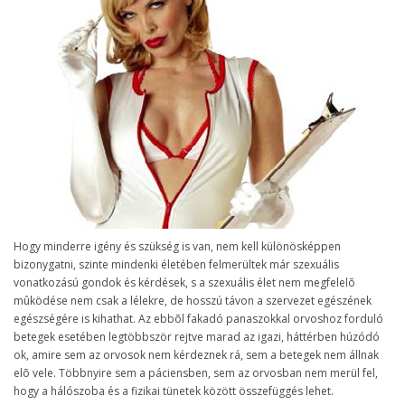
Hogy minderre igény és szükség is van, nem kell különösképpen
bizonygatni, szinte mindenki életében felmerültek már szexuális
vonatkozású gondok és kérdések, s a szexuális élet nem megfelelõ
mûködése nem csak a lélekre, de hosszú távon a szervezet egészének
egészségére is kihathat. Az ebbõl fakadó panaszokkal orvoshoz forduló
betegek esetében legtöbbször rejtve marad az igazi, háttérben húzódó
ok, amire sem az orvosok nem kérdeznek rá, sem a betegek nem állnak
elõ vele. Többnyire sem a páciensben, sem az orvosban nem merül fel,
hogy a hálószoba és a fizikai tünetek között összefüggés lehet.