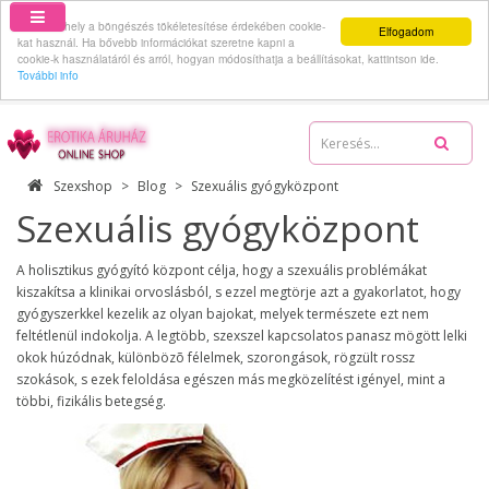
Ez a webhely a böngészés tökéletesítése érdekében cookie-
Elfogadom
kat használ. Ha bővebb információkat szeretne kapni a
cookie-k használatáról és arról, hogyan módosíthatja a beállításokat, kattintson ide.
További info
06-70-512-62-59
Szexshop
Blog
Szexuális gyógyközpont
Szexuális gyógyközpont
A holisztikus gyógyító központ célja, hogy a szexuális problémákat
kiszakítsa a klinikai orvoslásból, s ezzel megtörje azt a gyakorlatot, hogy
gyógyszerkkel kezelik az olyan bajokat, melyek természete ezt nem
feltétlenül indokolja. A legtöbb, szexszel kapcsolatos panasz mögött lelki
okok húzódnak, különbözõ félelmek, szorongások, rögzült rossz
szokások, s ezek feloldása egészen más megközelítést igényel, mint a
többi, fizikális betegség.