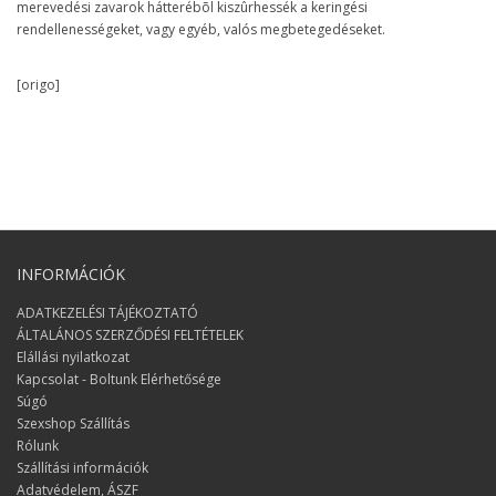
merevedési zavarok hátterébõl kiszûrhessék a keringési
rendellenességeket, vagy egyéb, valós megbetegedéseket.
[origo]
INFORMÁCIÓK
ADATKEZELÉSI TÁJÉKOZTATÓ
ÁLTALÁNOS SZERZŐDÉSI FELTÉTELEK
Elállási nyilatkozat
Kapcsolat - Boltunk Elérhetősége
Súgó
Szexshop Szállítás
Rólunk
Szállítási információk
Adatvédelem, ÁSZF