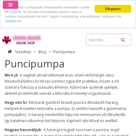
Ez a webhely a böngészés tökéletesítése érdekében cookie-
Elfogadom
kat használ. Ha bővebb információkat szeretne kapni a
cookie-k használatáról és arról, hogyan módosíthatja a beállításokat, kattintson ide.
További info
06-70-512-62-59
Szexshop
Blog
Puncipumpa
Puncipumpa
Mire jó
: A vaginát ultraérzékennyé teszi, mivel vérbõséget okoz.
Maszturbáláshoz és társas szexhez egyaránt praktikus, hiszen a nõ
számára fokozza a szexuális élményt. Különösen azoknak ajánljuk,
akiknek problémáik vannak a klitorális és hüvelyi orgazmussal.
Hogy néz ki:
Bõrbarát gumiból készült puncira illeszkedõ harang,
melynek közvetlen tartozéka a pumpa. Ez utóbbi hasonlít a gumimatrac
pumpájához. A harang mindenféle-fajta nõi nemiszervre jól illeszkedik,
így hatalmas vákuumot tud képezni. Kapható vibrálóval és anélkül.
Hogyan használjuk:
A harangot tegyük szorosan a puncira, majd
kezdjük el pumpálni. A pumpálás vérbõséget idéz elõ, a kis és nagyajkak