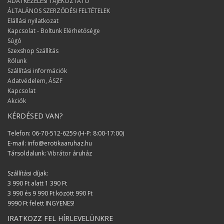
ADATKEZELÉSI TÁJÉKOZTATÓ
ÁLTALÁNOS SZERZŐDÉSI FELTÉTELEK
Elállási nyilatkozat
Kapcsolat - Boltunk Elérhetősége
Súgó
Szexshop Szállítás
Rólunk
Szállítási információk
Adatvédelem, ÁSZF
Kapcsolat
Akciók
KÉRDÉSED VAN?
Telefon: 06-70-512-6259 (H-P: 8:00-17:00)
E-mail: info@erotikaaruhaz.hu
Társoldalunk:
Vibrátor
áruház
Szállítási díjak:
3 990 Ft alatt 1 390 Ft
3 990 és 9 990 Ft között 990 Ft
9990 Ft felett INGYENES!
IRATKOZZ FEL HÍRLEVELÜNKRE