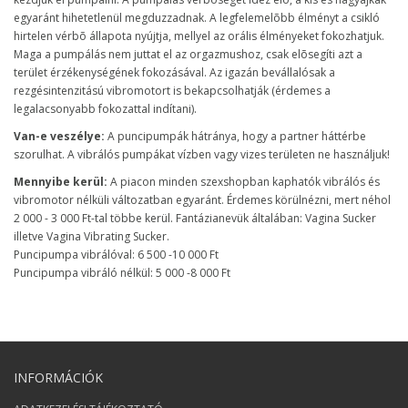
egyaránt hihetetlenül megduzzadnak. A legfelemelõbb élményt a csikló
hirtelen vérbõ állapota nyújtja, mellyel az orális élményeket fokozhatjuk.
Maga a pumpálás nem juttat el az orgazmushoz, csak elõsegíti azt a
terület érzékenységének fokozásával. Az igazán bevállalósak a
rezgésintenzitású vibromotort is bekapcsolhatják (érdemes a
legalacsonyabb fokozattal indítani).
Van-e veszélye:
A puncipumpák hátránya, hogy a partner háttérbe
szorulhat. A vibrálós pumpákat vízben vagy vizes területen ne használjuk!
Mennyibe kerül:
A piacon minden szexshopban kaphatók vibrálós és
vibromotor nélküli változatban egyaránt. Érdemes körülnézni, mert néhol
2 000 - 3 000 Ft-tal többe kerül. Fantázianevük általában: Vagina Sucker
illetve Vagina Vibrating Sucker.
Puncipumpa vibrálóval: 6 500 -10 000 Ft
Puncipumpa vibráló nélkül: 5 000 -8 000 Ft
INFORMÁCIÓK