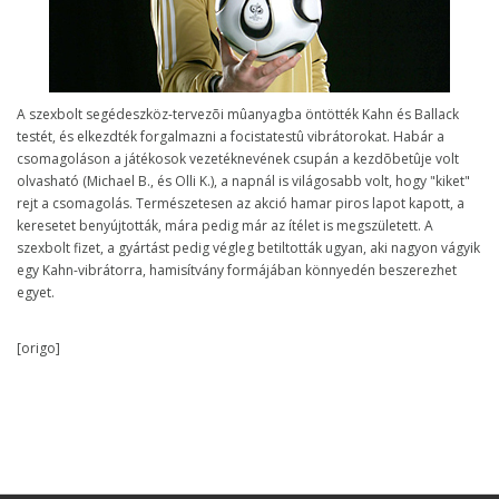
A szexbolt segédeszköz-tervezõi mûanyagba öntötték Kahn és Ballack
testét, és elkezdték forgalmazni a focistatestû vibrátorokat. Habár a
csomagoláson a játékosok vezetéknevének csupán a kezdõbetûje volt
olvasható (Michael B., és Olli K.), a napnál is világosabb volt, hogy "kiket"
rejt a csomagolás. Természetesen az akció hamar piros lapot kapott, a
keresetet benyújtották, mára pedig már az ítélet is megszületett. A
szexbolt fizet, a gyártást pedig végleg betiltották ugyan, aki nagyon vágyik
egy Kahn-vibrátorra, hamisítvány formájában könnyedén beszerezhet
egyet.
[origo]