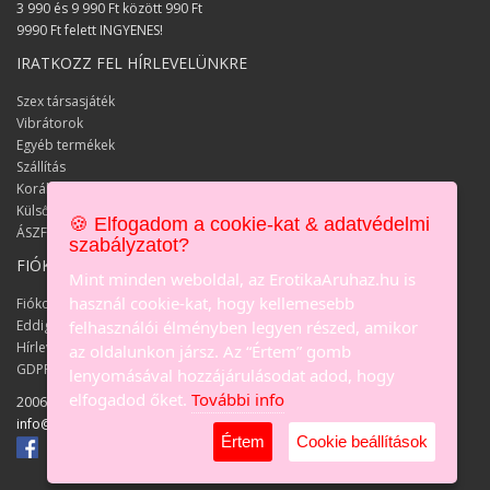
3 990 és 9 990 Ft között 990 Ft
9990 Ft felett INGYENES!
IRATKOZZ FEL HÍRLEVELÜNKRE
Szex társasjáték
Vibrátorok
Egyéb termékek
Szállítás
Korábbi keresések
Külső keresések
🍪 Elfogadom a cookie-kat & adatvédelmi
ÁSZF
szabályzatot?
FIÓKOM
Mint minden weboldal, az ErotikaAruhaz.hu is
használ cookie-kat, hogy kellemesebb
Fiókom
Eddigi megrendeléseim
felhasználói élményben legyen részed, amikor
Hírlevél
az oldalunkon jársz. Az “Értem” gomb
GDPR személyes adat igénylés
lenyomásával hozzájárulásodat adod, hogy
elfogadod őket.
További info
2006-2021 Erotika Aruház - Online
szexshop
© Minden jog fenntartva
info@erotikaaruhaz.hu
Értem
Cookie beállítások