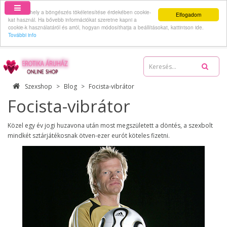
Ez a webhely a böngészés tökéletesítése érdekében cookie-
Elfogadom
kat használ. Ha bővebb információkat szeretne kapni a
cookie-k használatáról és arról, hogyan módosíthatja a beállításokat, kattintson ide.
További info
06-70-512-62-59
Szexshop
Blog
Focista-vibrátor
Focista-vibrátor
Közel egy év jogi huzavona után most megszületett a döntés, a szexbolt
mindkét sztárjátékosnak ötven-ezer eurót köteles fizetni.