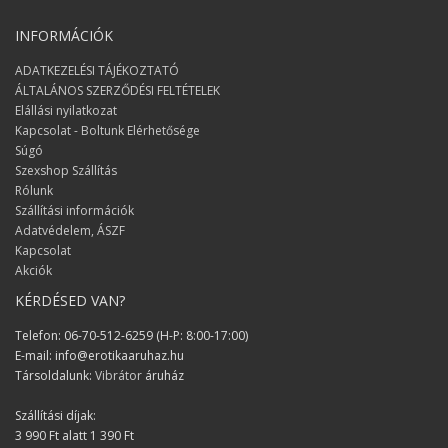
INFORMÁCIÓK
ADATKEZELÉSI TÁJÉKOZTATÓ
ÁLTALÁNOS SZERZŐDÉSI FELTÉTELEK
Elállási nyilatkozat
Kapcsolat - Boltunk Elérhetősége
Súgó
Szexshop Szállítás
Rólunk
Szállítási információk
Adatvédelem, ÁSZF
Kapcsolat
Akciók
KÉRDÉSED VAN?
Telefon: 06-70-512-6259 (H-P: 8:00-17:00)
E-mail: info@erotikaaruhaz.hu
Társoldalunk:
Vibrátor
áruház
Szállítási díjak:
3 990 Ft alatt 1 390 Ft