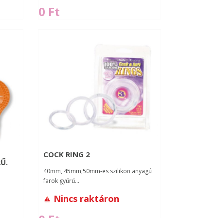
0 Ft
COCK RING 2
Ű.
40mm, 45mm,50mm-es szilikon anyagú
farok gyűrű...
Nincs raktáron