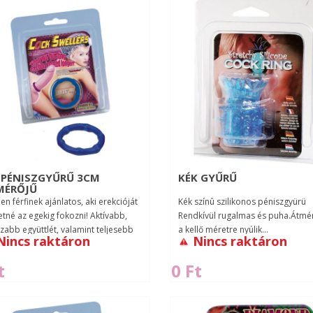
 PÉNISZGYŰRŰ 3CM
KÉK GYŰRŰ
MÉRŐJŰ
n férfinek ajánlatos, aki erekcióját
Kék színû szilikonos péniszgyürü
etné az egekig fokozni! Aktívabb,
Rendkívül rugalmas és puha.Átm
zabb együttlét, valamint teljesebb
a kellő méretre nyúlik...
Nincs raktáron
Nincs raktáron
. Különösen szeretnénk felh..
t
0 Ft