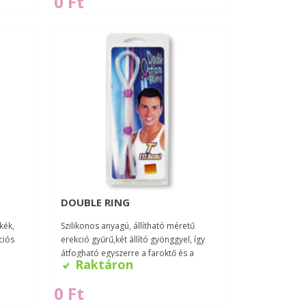
0 Ft
DOUBLE RING
kék,
Szilikonos anyagú, állítható méretű
ciós
erekció gyűrű,két állító gyönggyel, így
átfogható egyszerre a faroktő és a
Raktáron
herezacskó...
0 Ft