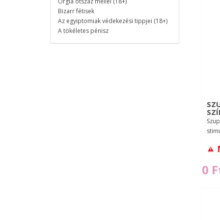
Orgia ötszáz mellel (18+)
Bizarr fétisek
Az egyiptomiak védekezési tippjei (18+)
A tökéletes pénisz
SZU
SZÍ
Szupe
stim
0 F