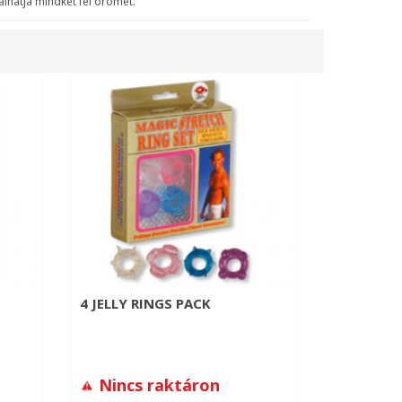
lhatja mindkét fél örömét.
4 JELLY RINGS PACK
Nincs raktáron