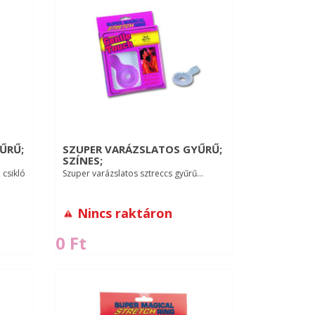
ŰRŰ;
SZUPER VARÁZSLATOS GYŰRŰ;
SZÍNES;
 csikló
Szuper varázslatos sztreccs gyűrű...
Nincs raktáron
0 Ft