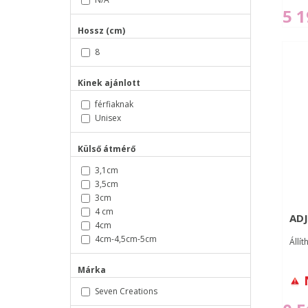
5 1
Hossz (cm)
8
Kinek ajánlott
férfiaknak
Unisex
Külső átmérő
3,1cm
3,5cm
3cm
4 cm
AD
4cm
4cm-4,5cm-5cm
Állít
Márka
Seven Creations