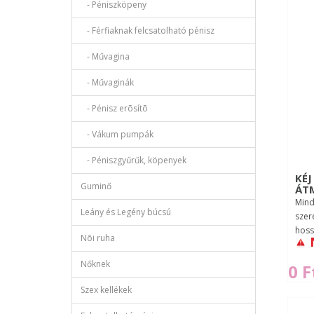
- Péniszköpeny
- Férfiaknak felcsatolható pénisz
- Művagina
- Művaginák
- Pénisz erõsítõ
- Vákum pumpák
- Péniszgyűrűk, köpenyek
KÉJ
Guminő
ÁT
Minde
Leány és Legény búcsú
szer
hoss
Nõi ruha
szex
Nőknek
0 F
Szex kellékek