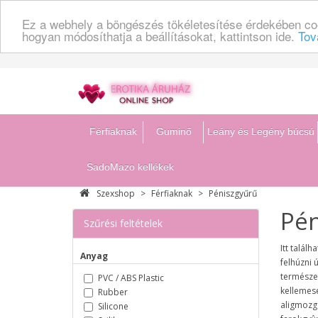
Ez a webhely a böngészés tökéletesítése érdekében coo
hogyan módosíthatja a beállításokat, kattintson ide.
Tov
Férfiaknak
Guminő
Leány és Legény búcsú
SadoMazo kellékek
Szexshop
Férfiaknak
Péniszgyűrű
Pén
Szűrési feltételek
Itt talál
Anyag
felhúzni 
természet
PVC / ABS Plastic
kellemese
Rubber
aligmozg
Silicone