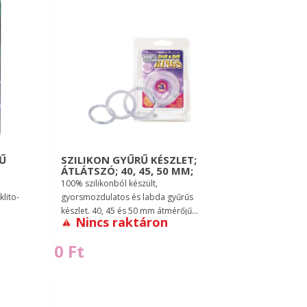
Ű
SZILIKON GYŰRŰ KÉSZLET;
ÁTLÁTSZÓ; 40, 45, 50 MM;
100% szilikonból készült,
klito-
gyorsmozdulatos és labda gyűrűs
készlet. 40, 45 és 50 mm átmérőjű...
Nincs raktáron
0 Ft