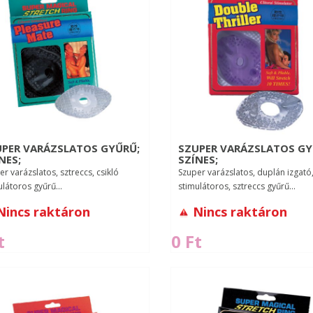
PER VARÁZSLATOS GYŰRŰ;
SZUPER VARÁZSLATOS GY
NES;
SZÍNES;
r varázslatos, sztreccs, csikló
Szuper varázslatos, duplán izgató,
ulátoros gyűrű...
stimulátoros, sztreccs gyűrű...
Nincs raktáron
Nincs raktáron
t
0 Ft