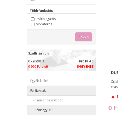
Többfunkciós
csiklóizgatós
vibrátoros
Szűrés
Szállítási díj
0 - 9 990 Ft
990 Ft-tól
9 990 Ft felett
INGYENES!
DUP
Egyéb kellék
Csikl
élve
Férfiaknak
- Pénisz hosszabbító
0 F
- Péniszgyűrű