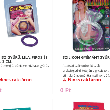
ISZ GYŰRŰ; LILA, PIROS ÉS
SZILIKON GYÉMÁNTGYŰR
; 3 CM;
 átmérőjű, péniszre húzható gyűrű...
Áttetsző szilikonból készült
erekciógyűrű, tetején egy csiszolt, 
stimuláló gyémánttal (szilikonból).
Nincs raktáron
Nincs raktáron
átmérője 3cm (rugalmas)..
t
0 Ft