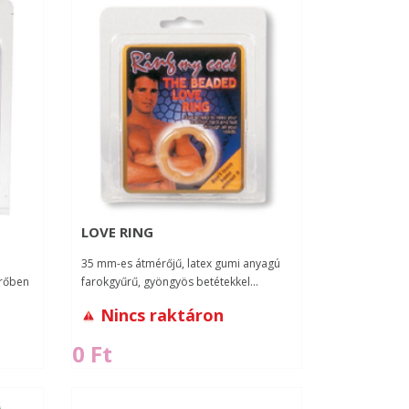
LOVE RING
35 mm-es átmérőjű, latex gumi anyagú
érőben
farokgyűrű, gyöngyös betétekkel...
Nincs raktáron
0 Ft