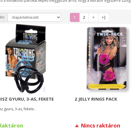
û a vonakodó párokat képes meggyõzni arról, hogy a vibrátor egyszerre szolgá
és:
1
2
>
>|
ISZ GYURU, 3-AS, FEKETE
2 JELLY RINGS PACK
z gyuru, 3-as, fekete..
aktáron
Nincs raktáron