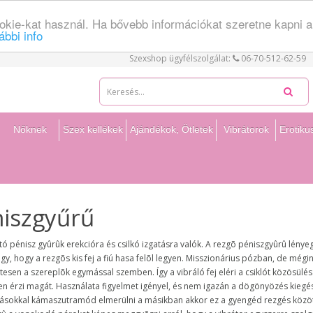
kie-kat használ. Ha bővebb információkat szeretne kapni a 
ábbi info
Szexshop ügyfélszolgálat:
06-70-512-62-59
Nőknek
Szex kellékek
Ajándékok, Ötletek
Vibrátorok
Erotik
iszgyűrű
ható pénisz gyûrûk erekcióra és csilkó izgatásra valók. A rezgõ péniszgyûrû lényege
úgy, hogy a rezgõs kis fej a fiú hasa felõl legyen. Misszionárius pózban, de mégi
esen a szereplõk egymással szemben. Így a vibráló fej eléri a csiklót közösülés
n érzi magát. Használata figyelmet igényel, és nem igazán a dögönyözés kiegés
ásokkal kámaszutramód elmerülni a másikban akkor ez a gyengéd rezgés közöt