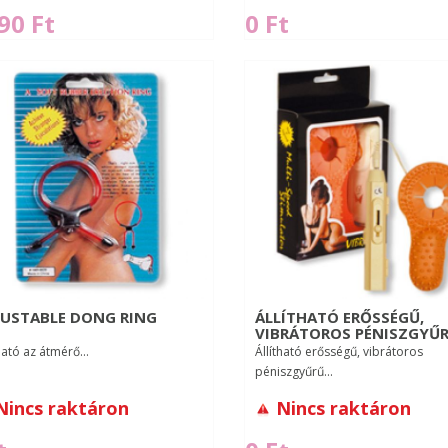
90 Ft
0 Ft
JUSTABLE DONG RING
ÁLLÍTHATÓ ERŐSSÉGŰ,
VIBRÁTOROS PÉNISZGYŰR
ható az átmérő...
Állítható erősségű, vibrátoros
péniszgyűrű...
Nincs raktáron
Nincs raktáron