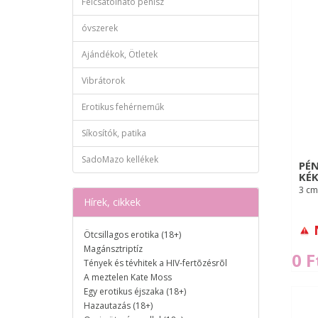
Felcsatolható pénisz
óvszerek
Ajándékok, Ötletek
Vibrátorok
Erotikus fehérneműk
Síkosítók, patika
SadoMazo kellékek
PÉN
KÉK
3 cm
Hírek, cikkek
Ötcsillagos erotika (18+)
Magánsztriptíz
0 F
Tények és tévhitek a HIV-fertõzésrõl
A meztelen Kate Moss
Egy erotikus éjszaka (18+)
Hazautazás (18+)