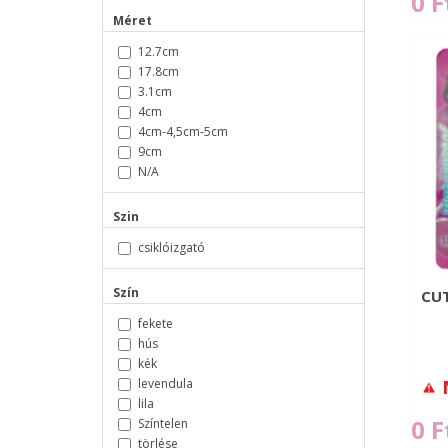
0 F
Méret
12.7cm
17.8cm
3.1cm
4cm
4cm-4,5cm-5cm
9cm
N/A
Szin
csiklóizgató
Szín
CUT
fekete
hús
kék
levendula
lila
0 F
Színtelen
törlése