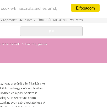
Elfogadom
cookie-k használatáról és arról,
Kosár tartalma
Kapcsolat
Fiókom
Fizetés
0
us fehérneműk
Síkosítók, patika
, hogy a gyûrût a férfi farkára kell
nkább úgy hogy a nõ van felül és
 közben és a pasi pénisze is
zítõje. Ha szeretünk finom
tünk nagyon szórakoztató lesz. A