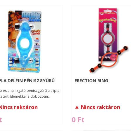
LA DELFIN PÉNISZGYŰRŰ
ERECTION RING
ó és anál izgató péniszgyűrű a tripla
zetért. Elemekkel a dobozban...
Nincs raktáron
Nincs raktáron
t
0 Ft