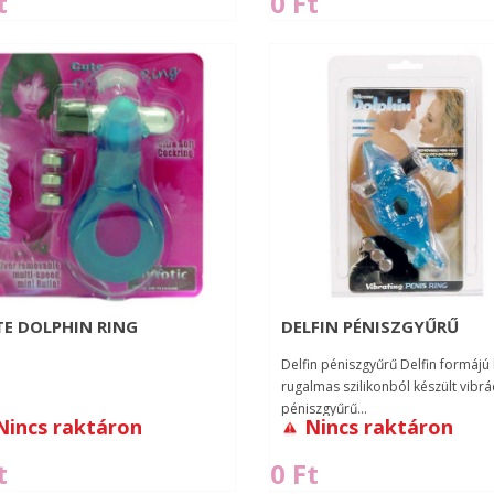
t
0 Ft
E DOLPHIN RING
DELFIN PÉNISZGYŰRŰ
Delfin péniszgyűrű Delfin formájú 
rugalmas szilikonból készült vibrá
péniszgyűrű...
Nincs raktáron
Nincs raktáron
t
0 Ft