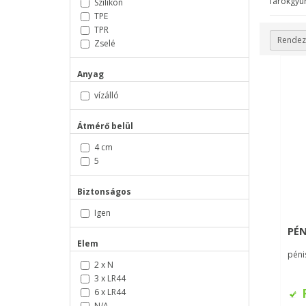
farokgyûr
Szilikon
TPE
TPR
Rendez
Zselé
Anyag
vízálló
Átmérő belül
4 cm
5
Biztonságos
Igen
PÉN
Elem
pénis
2 x N
3 x LR44
R
6 x LR44
N/A